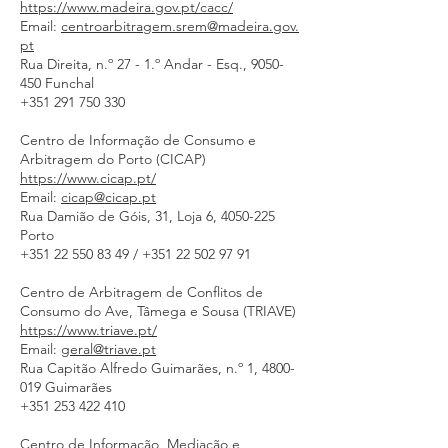
https://www.madeira.gov.pt/cacc/
Email:
centroarbitragem.srem@madeira.gov.
pt
Rua Direita, n.º 27 - 1.º Andar - Esq.,
9050-
450
Funchal
+351 291 750 330
Centro de Informação de Consumo e
Arbitragem do Porto (CICAP)
https://www.cicap.pt/
Email:
cicap@cicap.pt
Rua Damião de Góis, 31, Loja 6,
4050-225
Porto
+351 22 550 83 49
/
+351 22 502 97 91
Centro de Arbitragem de Conflitos de
Consumo do Ave, Tâmega e Sousa (TRIAVE)
https://www.triave.pt/
Email:
geral@triave.pt
Rua Capitão Alfredo Guimarães, n.º 1,
4800-
019
Guimarães
+351 253 422 410
Centro de Informação, Mediação e