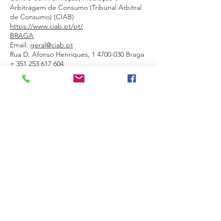
Arbitragem de Consumo (Tribunal Arbitral
de Consumo) (CIAB)
https://www.ciab.pt/pt/
BRAGA
Email:
geral@ciab.pt
Rua D. Afonso Henriques,
1 4700-030
Braga
+
351 253 617 604
VIANA DO CASTELO
Email:
ciab.viana@cm-viana-castelo.pt
Av. Rocha Paris,
103 4900-394
Viana do
Castelo
+351 258 809 335
Centro de Informação, Mediação e
Arbitragem do Algarve (CIMAAL)
https://www.consumidoronline.pt/pt/
Email:
info@consumoalgarve.pt
Avª. 5 de Outubro, nº. 55, R/C Dtº.
8000-075 Faro, Portugal
+351 289 823 135
Resolução de Litígios em Linha da União
Europeia